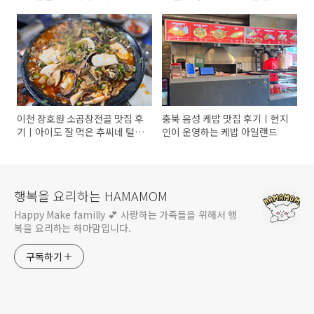
신 내돈내산 후기
이
이천 장호원 소곱창전골 맛집 후
충북 음성 케밥 맛집 후기ㅣ현지
기ㅣ아이도 잘 먹은 추씨네 털보
인이 운영하는 케밥 아일랜드
곱창전골
행복을 요리하는 HAMAMOM
Happy Make familly 💕 사랑하는 가족들을 위해서 행
복을 요리하는 하마맘입니다.
구독하기