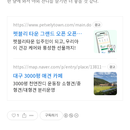
한 날에 와서 야외 잔디를 즐기면 더 좋을 것 같다.
https://www.petvelytown.com/main.do
광고
펫블리 타운 그랜드 오픈 오픈
이벤트 진행 중!
펫블리타운 입주민이 되고, 우리아
이 건강 케어와 풍성한 선물까지!
https://map.naver.com/p/entry/place/1381104
광고
777
대구 3000평 애견 카페
3000평 천연잔디 운동장 소형견/중
형견/대형견 분리운영
1
구독하기