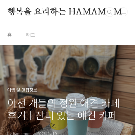
본문 바로가기
행복을 요리하는 HAMAMOM
홈
태그
여행 및 맛집정보
이천 개들의 정원 애견 카페
후기ㅣ잔디 있는 애견 카페
by hamamom
2026. 1. 10.