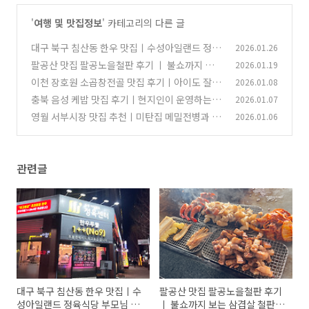
'
여행 및 맛집정보
' 카테고리의 다른 글
대구 북구 침산동 한우 맛집ㅣ수성아일랜드 정육
2026.01.26
식당 부모님 생신 내돈내산 후기
팔공산 맛집 팔공노을철판 후기 ㅣ 불쇼까지 보는
2026.01.19
(1)
삼겹살 철판구이
이천 장호원 소곱창전골 맛집 후기ㅣ아이도 잘 먹
2026.01.08
(0)
은 추씨네 털보곱창전골
충북 음성 케밥 맛집 후기ㅣ현지인이 운영하는 케
2026.01.07
(0)
밥 아일랜드
영월 서부시장 맛집 추천ㅣ미탄집 메밀전병과 일
2026.01.06
(1)
미 닭강정 후기
(1)
관련글
대구 북구 침산동 한우 맛집ㅣ수
팔공산 맛집 팔공노을철판 후기
성아일랜드 정육식당 부모님 생
ㅣ 불쇼까지 보는 삼겹살 철판구