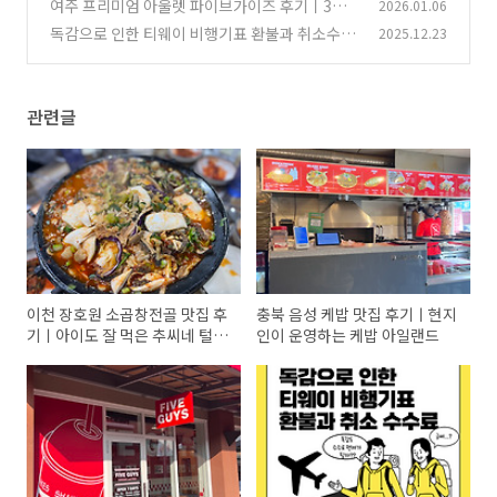
밥 아일랜드
여주 프리미엄 아울렛 파이브가이즈 후기ㅣ3인
2026.01.06
(1)
가족 솔직 리뷰
독감으로 인한 티웨이 비행기표 환불과 취소수수
2025.12.23
(1)
료
(0)
관련글
이천 장호원 소곱창전골 맛집 후
충북 음성 케밥 맛집 후기ㅣ현지
기ㅣ아이도 잘 먹은 추씨네 털보
인이 운영하는 케밥 아일랜드
곱창전골