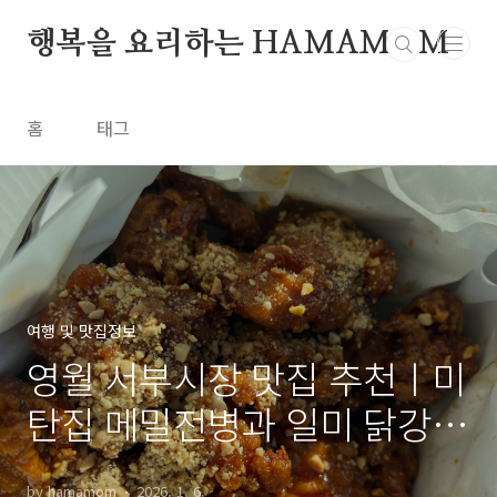
본문 바로가기
행복을 요리하는 HAMAMOM
홈
태그
여행 및 맛집정보
영월 서부시장 맛집 추천ㅣ미
탄집 메밀전병과 일미 닭강정
후기
by hamamom
2026. 1. 6.