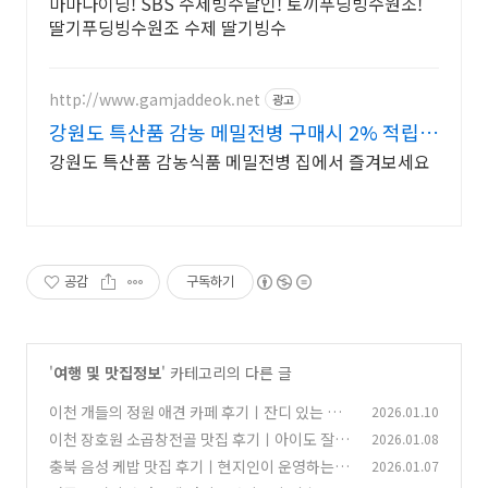
마마다이닝! SBS 수제빙수달인! 토끼푸딩빙수원조!
딸기푸딩빙수원조 수제 딸기빙수
http://www.gamjaddeok.net
광고
강원도 특산품 감농 메밀전병 구매시 2% 적립금
증정
강원도 특산품 감농식품 메밀전병 집에서 즐겨보세요
공감
구독하기
'
여행 및 맛집정보
' 카테고리의 다른 글
이천 개들의 정원 애견 카페 후기ㅣ잔디 있는 애
2026.01.10
견 카페
이천 장호원 소곱창전골 맛집 후기ㅣ아이도 잘 먹
2026.01.08
(1)
은 추씨네 털보곱창전골
충북 음성 케밥 맛집 후기ㅣ현지인이 운영하는 케
2026.01.07
(0)