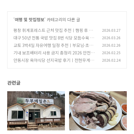
'
여행 및 맛집정보
' 카테고리의 다른 글
평창 휘게포레스트 근처 맛집 추천ㅣ캠핑 후 들른
2026.03.27
손두부집 솔직 후기
대구 50년 전통 국밥 맛집 8번 식당 모듬수육 솔
2026.03.26
(0)
직 후기
교토 3박4일 자유여행 일정 추천ㅣ부모님·초등
2026.02.26
(0)
학생과 다녀온 현실 후기
기내 보조배터리 사용 금지 총정리 2026 안전규
2026.02.25
(0)
정·위탁수하물 금지·기내반입 기준까지
안동시장 옥야식당 선지국밥 후기ㅣ전현무계획·
2026.02.24
(0)
수요미식회 출연 맛집
(1)
관련글