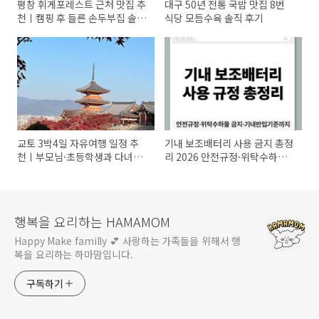
평창 휘게포레스트 근처 맛집 추
대구 50년 전통 국밥 맛집 8번
천ㅣ캠핑 후 들른 손두부집 솔직
식당 모듬수육 솔직 후기
후기
교토 3박4일 자유여행 일정 추
기내 보조배터리 사용 금지 총정
천ㅣ부모님·초등학생과 다녀온
리 2026 안전규정·위탁수하물
현실 후기
금지·기내반입 기준까지
행복을 요리하는 HAMAMOM
Happy Make familly 💕 사랑하는 가족들을 위해서 행
복을 요리하는 하마맘입니다.
구독하기