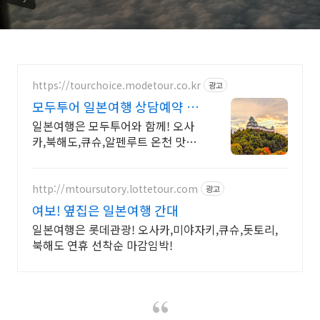
https://tourchoice.modetour.co.kr
광고
모두투어 일본여행 상담예약 일
본여행의 모든것! 모두투어
일본여행은 모두투어와 함께! 오사
카,북해도,큐슈,알펜루트 온천 맛집
여행 1번지 한국인이 많이 찾는 오
사카, 대자연의 청량함 북해도, 뜨끈
한 온천 큐슈
http://mtoursutory.lottetour.com
광고
여보! 옆집은 일본여행 간대
일본여행은 롯데관광! 오사카,미야자키,큐슈,돗토리,
북해도 연휴 선착순 마감임박!