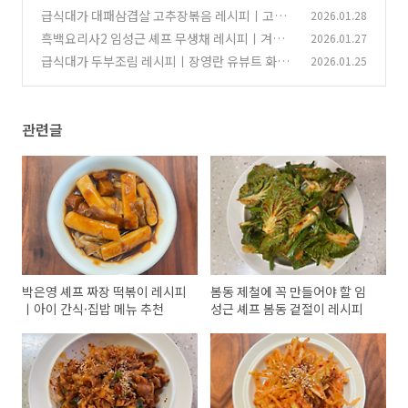
절이 레시피
급식대가 대패삼겹살 고추장볶음 레시피ㅣ고추
2026.01.28
(1)
장 텁텁함 없이 단짠 매콤 비법
흑백요리사2 임성근 셰프 무생채 레시피ㅣ겨울
2026.01.27
(0)
무로 아삭하게 만드는 비법
급식대가 두부조림 레시피ㅣ장영란 유뷰트 화제
2026.01.25
(0)
의 아이 반찬
(0)
관련글
박은영 셰프 짜장 떡볶이 레시피
봄동 제철에 꼭 만들어야 할 임
ㅣ아이 간식·집밥 메뉴 추천
성근 셰프 봄동 겉절이 레시피