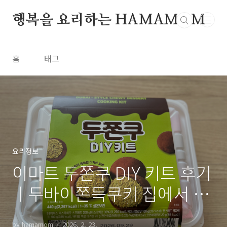
본문 바로가기
행복을 요리하는 HAMAMOM
홈
태그
요리정보
이마트 두쫀쿠 DIY 키트 후기
ㅣ두바이쫀득쿠키 집에서 만
들기 가격·레시피 총정리
by hamamom
2026. 2. 23.