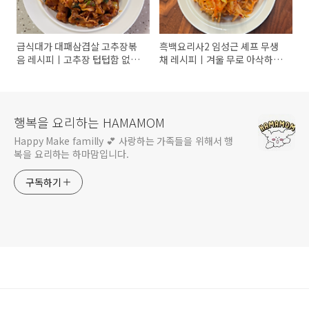
급식대가 대패삼겹살 고추장볶
흑백요리사2 임성근 셰프 무생
음 레시피ㅣ고추장 텁텁함 없이
채 레시피ㅣ겨울 무로 아삭하게
단짠 매콤 비법
만드는 비법
행복을 요리하는 HAMAMOM
Happy Make familly 💕 사랑하는 가족들을 위해서 행
복을 요리하는 하마맘입니다.
구독하기