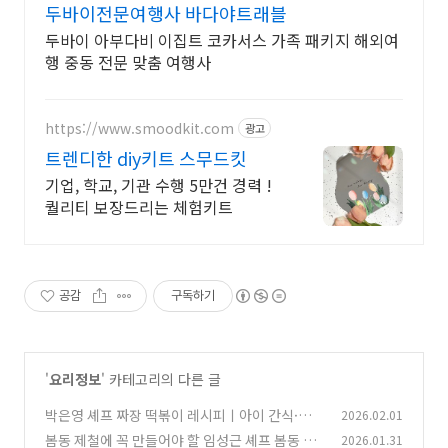
두바이전문여행사 바다야트래블
두바이 아부다비 이집트 코카서스 가족 패키지 해외여
행 중동 전문 맞춤 여행사
https://www.smoodkit.com
광고
트렌디한 diy키트 스무드킷
기업, 학교, 기관 수행 5만건 경력 !
퀄리티 보장드리는 체험키트
공감
구독하기
'
요리정보
' 카테고리의 다른 글
박은영 셰프 짜장 떡볶이 레시피ㅣ아이 간식·집
2026.02.01
밥 메뉴 추천
봄동 제철에 꼭 만들어야 할 임성근 셰프 봄동 겉
2026.01.31
(0)